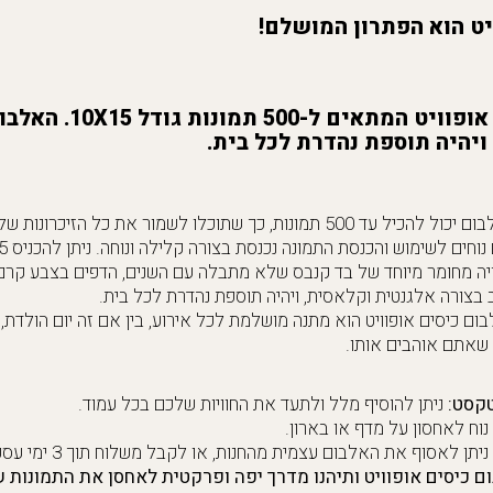
יט הוא הפתרון המושלם!
אלבום כיסים בצבע אופוויט 
ויהיה תוספת נהדרת לכל בית.
יל עד 500 תמונות, כך שתוכלו לשמור את כל הזיכרונות שלכם במקום אחד.
חים לשימוש והכנסת התמונה נכנסת בצורה קלילה ונוחה. ניתן להכניס 5 תמונות בעמוד.
ה מחומר מיוחד של בד קנבס שלא מתבלה עם השנים, הדפים בצבע קרם 
צורה אלגנטית וקלאסית, ויהיה תוספת נהדרת לכל בית.
ום כיסים אופוויט הוא מתנה מושלמת לכל אירוע, בין אם זה יום הולדת, ח
 שאתם אוהבים אותו.
קסט:
ניתן להוסיף מלל ולתעד את החוויות שלכם בכל עמוד.
וח לאחסון על מדף או בארון.
ניתן לאסוף את האלבום עצמית מהחנות, או לקבל משלוח תוך 3 ימי עסקים.
ום כיסים אופוויט ותיהנו מדרך יפה ופרקטית לאחסן את התמונות 