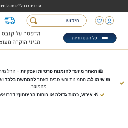
עובדים כרגיל! ✅ משלוחים לכל הארץ עד 5 ימי עסקים | ✅ איסוף מהיר "הוצאה לאוטו" |
מ
הדפסה על קנבס
כל הקטגוריות
מגיני הוקרה מעוצ
🛍️
האתר מיועד להזמנות פרטיות ועסקיות
– החל מיח
📸
שימו לב:
התמונות והעיצובים באתר
להמחשה בלבד
ואי
מהמוצר.
🎁
אירוע, כמות גדולה או כוחות הביטחון?
דברו אית