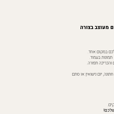
המתאים ל-500 תמונות גודל 10X15. האלבום מעוצב בצורה
והכריכה תפורה.
תונה, יום נישואין או סתם
שלכם!