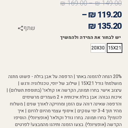
₪
169.00
–
₪
149.00
–
₪
119.20
₪
135.20
שתף
יש לבחור את המידה ולהמשיך
20X30
15X21
20% הנחה להזמנה באתר | הדפסה על אבן בזלת - פשוט מתנה
מושלמת! גודל 15X21 | שילוב של יופי, טכנולוגיה ורגש |
עיצוב אישי: בחרו תמונה, הקדשה או קולאז' (בתוספת תשלום) |
איכות גבוהה: אבן בזלת איכותית + 2 מעמדים מרשימים
והדפסה שאינה דוהה עם הזמן ומחזיקה לאורך שנים | משלוח
מהיר תוך 3-4 ימי עסקים | איסוף עצמי מהיום להיום | איך
להזמין? בחרו תמונה. בחרו גודל וקולאז' (אופציונלי). הוסיפו
הקדשה (אופציונלי). בצעו הזמנה ותיהנו מהמבצע! לפרטים