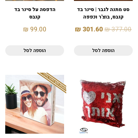
סט מתנה לגבר | סינר בד
הדפסה על סינר בד
קנבס, בוצ'ר וכפפה
קנבס
לתנור
₪
99.00
₪
301.60
₪
377.00
הוספה לסל
הוספה לסל
המבצע תקף באתר בלבד