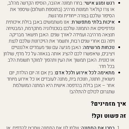
רגש ומגע אישי:
בחרו תמונה אהובה, הוסיפו הקדשה מהלב,
או צרו קולאז' תמונות מרהיב (בתוספת תשלום) שיספר את
הסיפור שלכם בצורה ייחודית ומרגשת.
איכות בלתי מתפשרת:
אנו משתמשים באבן בזלת איכותית
ומדפיסים את התמונה שלכם בטכנולוגיה מתקדמת, המבטיחה
תוצאה מרהיבה ועמידה לאורך שנים. האבן תישאר מבריקה
ויפה גם אחרי שנים רבות, ותשמר את הזיכרונות שלכם לנצח.
נוכחות מרשימה:
האבן מגיעה עם שני מעמדים אלגנטיים
ויציבים, שיאפשרו לכם להציג אותה בגאווה על כל מדף, שולחן
או כוננית. האבן תמשוך את העין ותהפוך למוקד תשומת הלב
בכל חדר.
מתאימה לכל אירוע ולכל אדם:
בין אם זה יום הולדת, יום
נישואין, חתונה, חנוכת בית, מתנה לעובדים או כל אירוע מיוחד
אחר – אבן בזלת בהדפסה אישית היא המתנה המושלמת
שתגרום לכולם להתלהב!
איך מזמינים?
זה פשוט וקל!
בחרו את התמונה:
שלחו לנו את התמונה שתרצו להדפיס, או