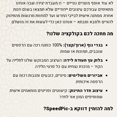
לא עוד אוסף מוצרים גנריים – זו מעבדת יצירה שבה אנחנו
מתאימים עבורכם עיצובים ייחודיים שלא תמצאו בשום חנות
אחרת. ממתנה אישית לבייבי החדש ועד למחוות מרגשות מהתינוק
להורים ולסבא וסבתא – אנחנו כאן כדי לעשות את זה מושלם.
מה מחכה לכם בקולקציה שלנו?
בגדי גוף (ארוך/קצר):
100% כותנה רכה עם הדפסים
שובבים, תמונות או שמות.
בלוק עץ תעודת לידה:
העיצוב המבוקש שלנו לתלייה על
הקיר – מזכרת נצחית עם כל פרטי הלידה.
אביזרים משלימים:
סינרים, כובעים ומגבות רכות עם
הדפסה איכותית.
עיצוב חדר התינוק:
קישוטים ופריטים מותאמים אישית
שמוסיפים המון אור לחדר.
למה להזמין דווקא ב-SpeedPic?