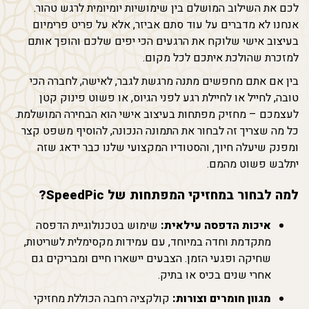
לכם את השילוב המושלם בין שימושיות יומיומית לרגש טהור.
אנחנו לא מדברים על עוד סתם אביזר, אלא על פריט פרימיום
בעיצוב אישי שלוקח את הרגעים הכי יפים שלכם והופך אותם
למזכרת שהולכת איתכם לכל מקום.
בין אם אתם מחפשים מתנה מרגשת לגבר, לאישה, לחברה הכי
טובה, לחייל או לחיילת רגע לפני הגיוס, או פשוט פינוק קטן
לעצמכם – מחזיק מפתחות בעיצוב אישי הוא הבחירה המושלמת.
כל מה שצריך זה לבחור את התמונה הנכונה, להוסיף משפט קצר
ומפנק שיעלה חיוך, והסטודיו המקצועי שלנו כבר ידאג שזה
יתלבש פשוט מהמם.
למה לבחור במחזיקי המפתחות של SpeedPic?
איכות הדפסה עילאית:
שימוש בטכנולוגיית הדפסה
מתקדמת וחדה במיוחד, עם עמידות מקסימלית לשריטות,
שחיקה ופגעי הזמן. הצבעים יישארו חיים ומבריקים גם
אחרי שנים בכיס או בתיק.
מגוון חומרים וצורות:
קולקציה רחבה הכוללת מחזיקי