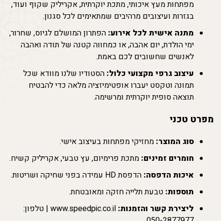
מפתחות מעץ איכותי, מתכת יוקרתית, אקריליק שקוף ועוד,
בגזרות ועיצובים מרהיבים שמתאימים לכל סגנון.
מתנה אישית לכל אירוע:
הפתרון המושלם לגיוס, שחרור,
ימי הולדת, יום אהבה, או כמחווה קטנה של תודה ואהבה
לאנשים שחשובים לכם באמת.
עיצוב גרפי מקצועי כלול:
הסטודיו שלנו מוודא שכל
תמונה וטקסט יעברו אופטימיזציה מלאה כדי להבטיח
תוצאה סופית יוקרתית ומרשימה.
מפרט טכני
סוג המוצר:
מחזיקי מפתחות בעיצוב אישי.
חומרים זמינים:
מתכת פרימיום, עץ טבעי, אקריליק קשיח.
איכות הדפסה:
הדפסת HD עמידה בפני שחיקה ושריטות.
תוספות:
טבעת תלייה חזקה ומאובטחת.
ליצירת קשר והזמנות:
www.speedpic.co.il | טלפון:
050-2877977.