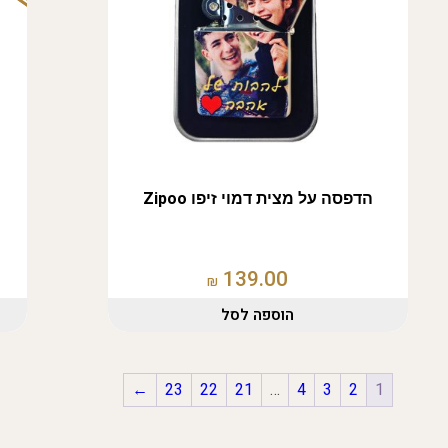
הדפסה על מצית דמוי זיפו Zipoo
139.00
₪
הוספה לסל
←
23
22
21
…
4
3
2
1