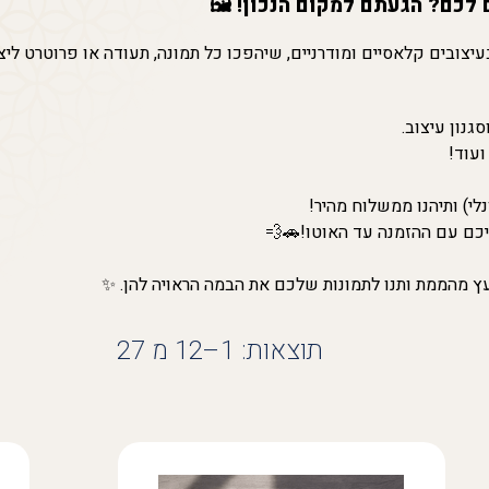
כם? הגעתם למקום הנכון! 🖼️
עיצובים קלאסיים ומודרניים, שיהפכו כל תמונה, תעודה או פרוטרט ליצי
גנון עיצוב.
לי) ותיהנו ממשלוח מהיר!
ץ מהממת ותנו לתמונות שלכם את הבמה הראויה להן. ✨
תוצאות: 1–12 מ 27