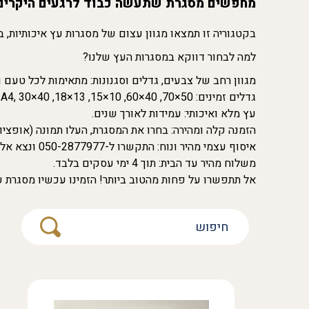
מחפשים מסגרת שתעשה כבוד לרגעים היקרים ל
בקטגוריה זו תמצאו מגוון עצום של מסגרות עץ איכותיות, ב
למה לבחור דווקא במסגרות העץ שלנו?
מגוון רחב של צבעים, גדלים וסגנונות: מתאימות לכל טעם וס
גדלים זמינים: 50×70, 40×60, 10×15, 13×18, A4, 30×40 ועוד!
עץ מלא ואיכותי: עמידות לאורך שנים.
הזמנה קלה ומהירה: בחרו את המסגרת, העלו תמונה (אופציונ
איסוף עצמי מהיר ונוח: התקשרו ל-050-2877977 ונצא אליכם עם ההזמנה עד האוטו!🚗💨
משלוח מהיר עד הבית: תוך 4 ימי עסקים בלבד.
אל תתפשרו על פחות מהטוב ביותר! הזמינו עכשיו מסגרת ע