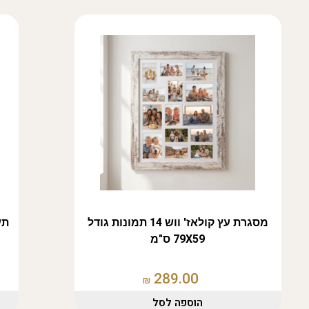
מסגרת עץ קולאז' ווש 14 תמונות גודל
תע
79X59 ס"מ
289.00
₪
הוספה לסל