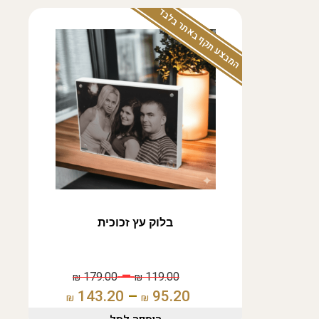
המבצע תקף באתר בלבד
בלוק עץ זכוכית
–
179.00
119.00
₪
₪
143.20
–
95.20
₪
₪