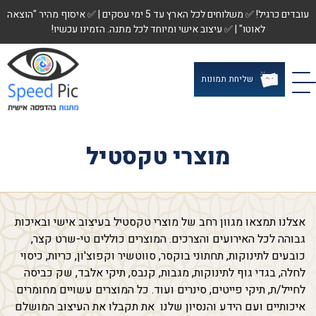
עובדים כרגיל! ✅ משלוחים לכל הארץ עד 5 ימי עסקים | ✅ איסוף מהיר "הוצאה
לאוטו" | ✅ עיצוב אישי ומיוחד לכל מתנה. הזמינו עכשיו!
שליחת תמונות
מוצרי טקסטיל
אצלנו תמצאו מגוון רחב של מוצרי טקסטיל בעיצוב אישי ובאיכות
גבוהה לכל האירועים והצרכים. המוצרים כוללים טי-שרט קצר,
כובעים לתינוקות, תחתוני בוקסר, סווטשיר וקפוצ'ון, כריות, כיסוי
לחלה, בגדי גוף לתינוקות, מגבות, קנבס, תיקי אלבד, שק כביסה
לחייל/ת, תיקי פייטים, סינרים ועוד. כל המוצרים עשויים מחומרים
איכותיים ועם הידע והנסיון שלנו את תקבלו את העיצוב המושלם