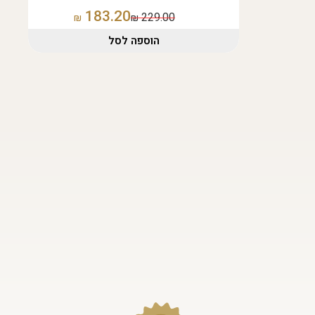
183.20
229.00
₪
₪
הוספה לסל