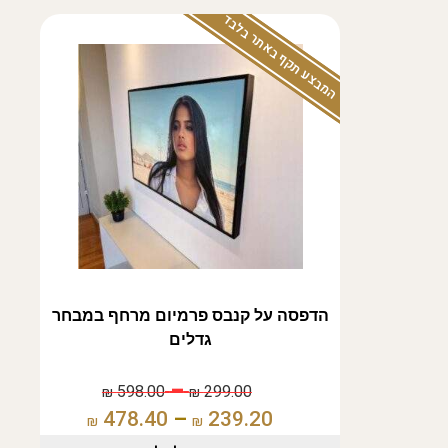
המבצע תקף באתר בלבד
הדפסה על קנבס פרמיום מרחף במבחר
גדלים
–
598.00
299.00
₪
₪
478.40
–
239.20
₪
₪