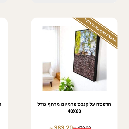
המבצע תקף באתר בלבד
הדפסה על קנבס פרמיום מרחף גודל
ה
40X60
383.20
479.00
₪
₪