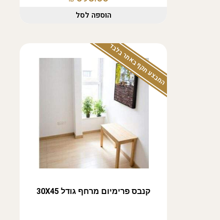
הוספה לסל
המבצע תקף באתר בלבד
קנבס פרימיום מרחף גודל 30X45