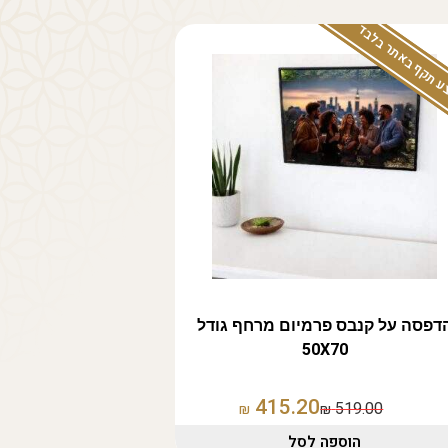
 תקף באתר בלבד
דפסה על קנבס פרמיום מרחף גודל
50X70
415.20
519.00
₪
₪
הוספה לסל