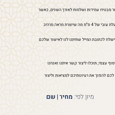
ושך ומתמיד. העץ המובחר מבטיח עמידות ושלמות לאורך השנים, כאשר
המסגרת המרחפת שמקיפה את הקנבס מעניקה לו מראה מרהיב ובלתי רגיל שמשדר אווירה של עיצוב ואיכות והמסגרת המרחפת בעלת עובי של 4 ס"מ מה שיוצרת מראה מרהיב
ישלח לכתובת המייל שתיתנו לנו לאישור שלכם
ימי עסקים. בנוסף, אם אתם מעוניינים באיסוף עצמי, תוכלו ליצור קשר איתנו ואנחנו
ם להפוך את רעיונותיכם למציאות וליצור
מיון לפי:
מחיר
|
שם