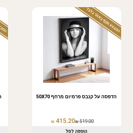
המבצע תקף באתר בלבד
המבצע
הדפסה על קנבס פרמיום מרחף 50X70
ה
415.20
519.00
₪
₪
הוספה לסל