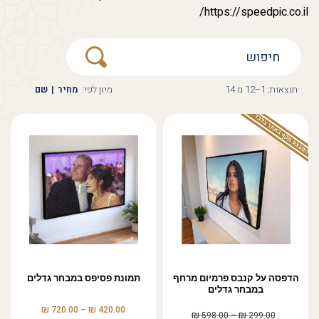
https://speedpic.co.il/
תוצאות: 1–12 מ 14
מיון לפי:
מחיר
|
שם
המבצע תקף באתר בלבד
הדפסה על קנבס פרמיום מרחף
תמונת פסיפס במבחר גדלים
במבחר גדלים
₪
₪
720.00
–
420.00
₪
₪
598.00
–
299.00