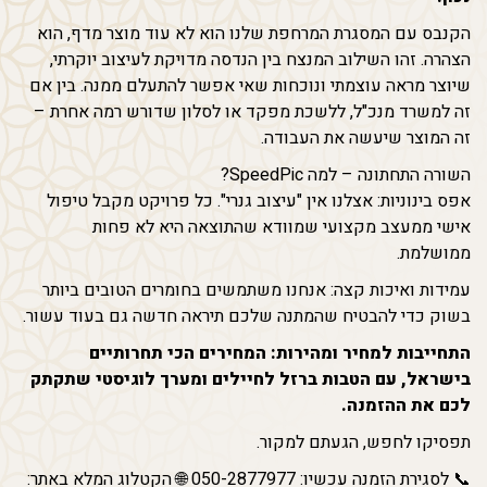
הקנבס עם המסגרת המרחפת שלנו הוא לא עוד מוצר מדף, הוא
הצהרה. זהו השילוב המנצח בין הנדסה מדויקת לעיצוב יוקרתי,
שיוצר מראה עוצמתי ונוכחות שאי אפשר להתעלם ממנה. בין אם
זה למשרד מנכ"ל, ללשכת מפקד או לסלון שדורש רמה אחרת –
זה המוצר שיעשה את העבודה.
השורה התחתונה – למה SpeedPic?
אפס בינוניות: אצלנו אין "עיצוב גנרי". כל פרויקט מקבל טיפול
אישי ממעצב מקצועי שמוודא שהתוצאה היא לא פחות
ממושלמת.
עמידות ואיכות קצה: אנחנו משתמשים בחומרים הטובים ביותר
בשוק כדי להבטיח שהמתנה שלכם תיראה חדשה גם בעוד עשור.
התחייבות למחיר ומהירות: המחירים הכי תחרותיים
בישראל, עם הטבות ברזל לחיילים ומערך לוגיסטי שתקתק
לכם את ההזמנה.
תפסיקו לחפש, הגעתם למקור.
📞 לסגירת הזמנה עכשיו: 050-2877977 🌐 הקטלוג המלא באתר: