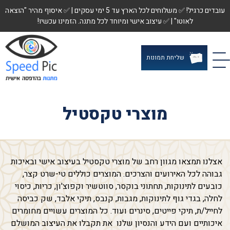
עובדים כרגיל! ✅ משלוחים לכל הארץ עד 5 ימי עסקים | ✅ איסוף מהיר "הוצאה
לאוטו" | ✅ עיצוב אישי ומיוחד לכל מתנה. הזמינו עכשיו!
שליחת תמונות
מוצרי טקסטיל
אצלנו תמצאו מגוון רחב של מוצרי טקסטיל בעיצוב אישי ובאיכות
גבוהה לכל האירועים והצרכים. המוצרים כוללים טי-שרט קצר,
כובעים לתינוקות, תחתוני בוקסר, סווטשיר וקפוצ'ון, כריות, כיסוי
לחלה, בגדי גוף לתינוקות, מגבות, קנבס, תיקי אלבד, שק כביסה
לחייל/ת, תיקי פייטים, סינרים ועוד. כל המוצרים עשויים מחומרים
איכותיים ועם הידע והנסיון שלנו את תקבלו את העיצוב המושלם