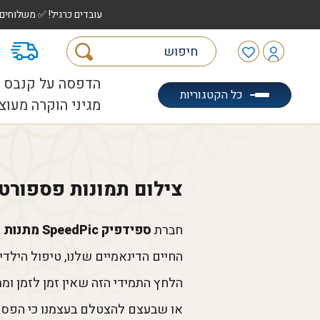
עובדים כרגיל! ✅ משלוחים לכל הארץ עד 5 ימי עסקים | ✅ איסוף מהיר "הוצאה לאוטו" |
מ
הדפסה על קנבס
כל הקטגוריות
מגיני הוקרה מעוצ
צילום תמונות פספורט 
חברת
ספידפיק SpeedPic מתנות בהדפסה אישית
החיים הדינאמיים שלנו, טיפול הילדי
הלחץ התמידי הזה שאין זמן לזמן ו
או שבעצם להצטלם בעצמנו כי הפספ