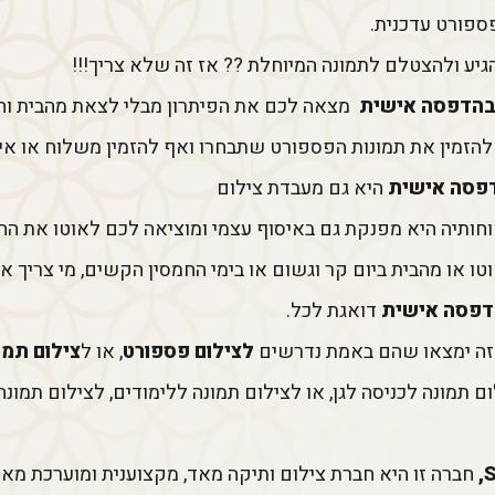
פספורט עדכנית.
יע ולהצטלם לתמונה המיוחלת ?? אז זה שלא צריך!!!
מצאה לכם את הפיתרון מבלי לצאת מהבית והג
הזמין את תמונות הפספורט שתבחרו ואף להזמין משלוח או איס
היא גם מעבדת צילום
חותיה היא מפנקת גם באיסוף עצמי ומוציאה לכם לאוטו את ה
או מהבית ביום קר וגשום או בימי החמסין הקשים, מי צריך 
דואגת לכל.
 זה ימצאו שהם באמת נדרשים
לצילום פספורט
, או ל
צילום תמ
ם תמונה לכניסה לגן, או לצילום תמונה ללימודים, לצילום תמו
S
חברה זו היא חברת צילום ותיקה מאד, מקצוענית ומוערכת מא