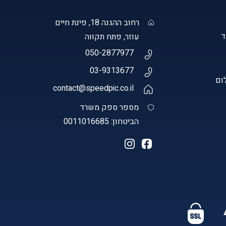
רחוב ההגנה 18, פינת חיים
עוזר, פתח תקווה
050-2877977
03-9313677
ום
contact@speedpic.co.il
מספר ספק משרד
הביטחון: 0011016685