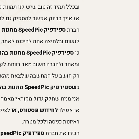
ובכלל תמיד זה טוב שיש לנו תמונת 
אז אייך בדיוק אפשר להספיק גם להג
חברת
ספידפיק SpeedPic מתנות בהדפסה אישית
לנשום ובלחיצה אחת להיכנס לאתר, ל
כי
ספידפיק SpeedPic מתנות בהדפסה אישית
ומאחר ולחברה חשוב מאד רווחת לקו
רק חושב על המחשבה שלצאת מהאוטו 
כ
שספידפיק SpeedPic מתנות בהדפסה אישית
אני מניח שחלק גדול מקוראי מאמר
או אפילו
לחידוש פספורט, או
לצילו
ראיונות כניסה ולכל מטרה.
הכירו את חברת
ספידפיק
peedPic,