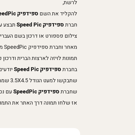
לרשת,
להקליד את השם
ספידפיק
eedPic
חברת
ספידפיק
Speed Pic
תבצע ע
צילום פספורט או דרכון בשם העברי ו
מאחר וחברת ספידפיק SpeedPic מתמחה בכל הקשור לצילום היא מאד פרפקציוניסטית בנושא דרישות והתקן לתמונה.
תמונות לויזה לארצות הברית ודרכון
בחברת
ספידפיק
Speed Pic
יודעים
שתבקשו למעט הגודל 3.5X4.5 שמתאים למרבית המדינות יש גם סטנדרטים למדינות מסויימות
שחברת
ספידפיק SpeedPic
עם נסי
אז שלחו תמונה דרך האתר את התמו