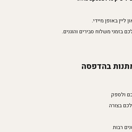
יין באופן מיידי.
 בזמני משלוח סבירים והוגנים.
מגנט ממותגים לחברות ועסקים בספידפיק SpeedPic מתנות בהדפסה
כם ולספק
לכם בצורה
ים רבות