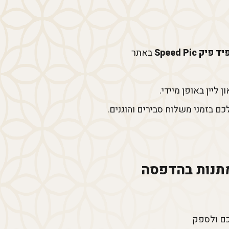
 פיק Speed Pic
באתר
יין באופן מיידי.
 בזמני משלוח סבירים והוגנים.
מגנט ממותגים לחברות ועסקים בספידפיק SpeedPic מתנות בהדפסה
כם ולספק